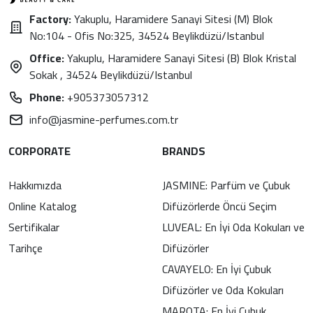
Factory:
Yakuplu, Haramidere Sanayi Sitesi (M) Blok
No:104 - Ofis No:325, 34524 Beylikdüzü/Istanbul
Office:
Yakuplu, Haramidere Sanayi Sitesi (B) Blok Kristal
Sokak , 34524 Beylikdüzü/Istanbul
Phone:
+905373057312
info@jasmine-perfumes.com.tr
CORPORATE
BRANDS
Hakkımızda
JASMINE: Parfüm ve Çubuk
Online Katalog
Difüzörlerde Öncü Seçim
Sertifikalar
LUVEAL: En İyi Oda Kokuları ve
Tarihçe
Difüzörler
CAVAYELO: En İyi Çubuk
Difüzörler ve Oda Kokuları
MAROTA: En İyi Çubuk