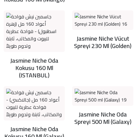
Jasmine Niche Vücut
Spreyi 230 Ml (Golden)
Jasmine Niche Oda
Kokusu 160 Ml
(ISTANBUL)
Jasmine Niche Oda
Spreyi 500 Ml (Galaxy)
Jasmine Niche Oda
Kokusu 160 Ml (Galaxy)