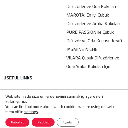
Difüzörler ve Oda Kokuları
MAROTA: En İyi Çubuk
Difüzörler ve Araba Kokuları
PURE PASSION ile Çubuk
Difüzör ve Oda Kokusu Keyfi
JASMINE NICHE
VILARA Çubuk Difüzörler ve
Oda/Araba Kokuları İçin
USEFUL LINKS
İletişim
Web sitemizde size en iyi deneyimi sunmak için çerezleri
Gizlilik Politikası
kullanıyoruz.
You can find out more about which cookies we are using or switch
KVKK
them off in
settings
.
Kabul et
Reddet
Ayarlar
© 2009 – 2026 . Tüm Hakları Saklıdır
Jasmine Perfumes
.