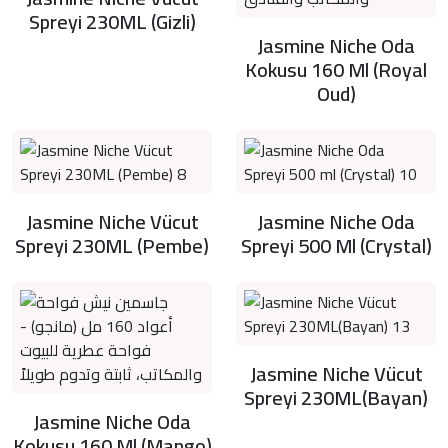
Spreyi 230ML (Gizli)
Jasmine Niche Oda
Kokusu 160 Ml (Royal
Oud)
Jasmine Niche Vücut
Jasmine Niche Oda
Spreyi 230ML (Pembe)
Spreyi 500 Ml (Crystal)
Jasmine Niche Vücut
Spreyi 230ML(Bayan)
Jasmine Niche Oda
Kokusu 160 Ml (Mango)