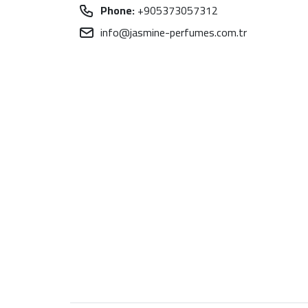
Phone:
+905373057312
info@jasmine-perfumes.com.tr