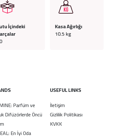
utu İçindeki
Kasa Ağırlığı
arçalar
10.5
kg
0
ANDS
USEFUL LINKS
MINE: Parfüm ve
İletişim
uk Difüzörlerde Öncü
Gizlilik Politikası
im
KVKK
EAL: En İyi Oda