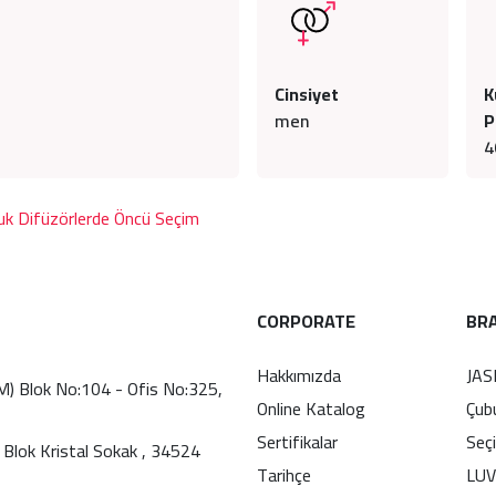
Cinsiyet
K
men
P
4
k Difüzörlerde Öncü Seçim
CORPORATE
BR
Hakkımızda
JAS
(M) Blok No:104 - Ofis No:325,
Online Katalog
Çub
Sertifikalar
Seç
 Blok Kristal Sokak , 34524
Tarihçe
LUV