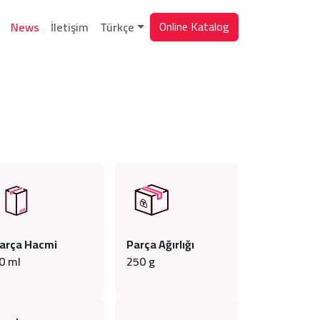
Online Katalog
News
İletişim
Türkçe
arça Hacmi
Parça Ağırlığı
0
ml
250
g