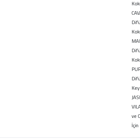
Koku
CAV
Dif
Koku
MAR
Dif
Koku
PUR
Dif
Key
JAS
VIL
ve 
İçin