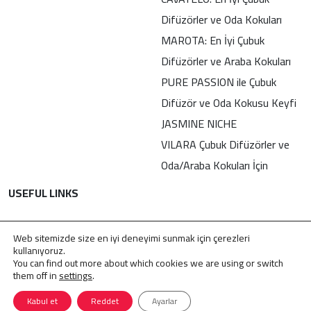
Difüzörler ve Oda Kokuları
MAROTA: En İyi Çubuk
Difüzörler ve Araba Kokuları
PURE PASSION ile Çubuk
Difüzör ve Oda Kokusu Keyfi
JASMINE NICHE
VILARA Çubuk Difüzörler ve
Oda/Araba Kokuları İçin
USEFUL LINKS
İletişim
Web sitemizde size en iyi deneyimi sunmak için çerezleri
Gizlilik Politikası
kullanıyoruz.
You can find out more about which cookies we are using or switch
KVKK
them off in
settings
.
Kabul et
Reddet
Ayarlar
© 2009 – 2026 . Tüm Hakları Saklıdır
Jasmine Perfumes
.