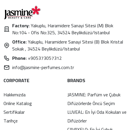
Factory:
Yakuplu, Haramidere Sanayi Sitesi (M) Blok
No:104 - Ofis No:325, 34524 Beylikdüzü/Istanbul
Office:
Yakuplu, Haramidere Sanayi Sitesi (B) Blok Kristal
Sokak , 34524 Beylikdüzü/Istanbul
Phone:
+905373057312
info@jasmine-perfumes.com.tr
CORPORATE
BRANDS
Hakkımızda
JASMINE: Parfüm ve Çubuk
Online Katalog
Difüzörlerde Öncü Seçim
Sertifikalar
LUVEAL: En İyi Oda Kokuları ve
Tarihçe
Difüzörler
CAVAYELO: En İyi Çubuk