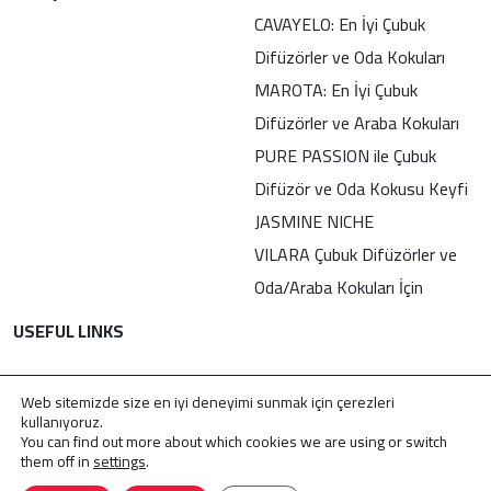
CAVAYELO: En İyi Çubuk
Difüzörler ve Oda Kokuları
MAROTA: En İyi Çubuk
Difüzörler ve Araba Kokuları
PURE PASSION ile Çubuk
Difüzör ve Oda Kokusu Keyfi
JASMINE NICHE
VILARA Çubuk Difüzörler ve
Oda/Araba Kokuları İçin
USEFUL LINKS
İletişim
Web sitemizde size en iyi deneyimi sunmak için çerezleri
Gizlilik Politikası
kullanıyoruz.
You can find out more about which cookies we are using or switch
KVKK
them off in
settings
.