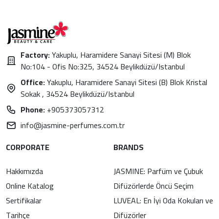
Factory:
Yakuplu, Haramidere Sanayi Sitesi (M) Blok
No:104 - Ofis No:325, 34524 Beylikdüzü/Istanbul
Office:
Yakuplu, Haramidere Sanayi Sitesi (B) Blok Kristal
Sokak , 34524 Beylikdüzü/Istanbul
Phone:
+905373057312
info@jasmine-perfumes.com.tr
CORPORATE
BRANDS
Hakkımızda
JASMINE: Parfüm ve Çubuk
Online Katalog
Difüzörlerde Öncü Seçim
Sertifikalar
LUVEAL: En İyi Oda Kokuları ve
Tarihçe
Difüzörler