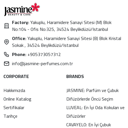
Factory:
Yakuplu, Haramidere Sanayi Sitesi (M) Blok
No:104 - Ofis No:325, 34524 Beylikdüzü/Istanbul
Office:
Yakuplu, Haramidere Sanayi Sitesi (B) Blok Kristal
Sokak , 34524 Beylikdüzü/Istanbul
Phone:
+905373057312
info@jasmine-perfumes.com.tr
CORPORATE
BRANDS
Hakkımızda
JASMINE: Parfüm ve Çubuk
Online Katalog
Difüzörlerde Öncü Seçim
Sertifikalar
LUVEAL: En İyi Oda Kokuları ve
Tarihçe
Difüzörler
CAVAYELO: En İyi Çubuk