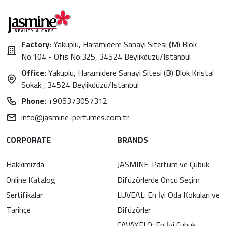
Factory:
Yakuplu, Haramidere Sanayi Sitesi (M) Blok
No:104 - Ofis No:325, 34524 Beylikdüzü/Istanbul
Office:
Yakuplu, Haramidere Sanayi Sitesi (B) Blok Kristal
Sokak , 34524 Beylikdüzü/Istanbul
Phone:
+905373057312
info@jasmine-perfumes.com.tr
CORPORATE
BRANDS
Hakkımızda
JASMINE: Parfüm ve Çubuk
Online Katalog
Difüzörlerde Öncü Seçim
Sertifikalar
LUVEAL: En İyi Oda Kokuları ve
Tarihçe
Difüzörler
CAVAYELO: En İyi Çubuk