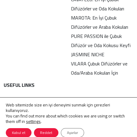
Difüzörler ve Oda Kokuları
MAROTA: En İyi Çubuk
Difüzörler ve Araba Kokuları
PURE PASSION ile Çubuk
Difüzör ve Oda Kokusu Keyfi
JASMINE NICHE
VILARA Çubuk Difüzörler ve
Oda/Araba Kokuları İçin
USEFUL LINKS
İletişim
Web sitemizde size en iyi deneyimi sunmak için çerezleri
Gizlilik Politikası
kullanıyoruz.
You can find out more about which cookies we are using or switch
KVKK
them off in
settings
.
Kabul et
Reddet
Ayarlar
© 2009 – 2026 . Tüm Hakları Saklıdır
Jasmine Perfumes
.