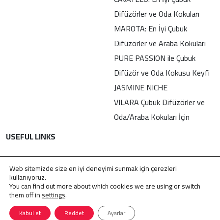
Difüzörler ve Oda Kokuları
MAROTA: En İyi Çubuk
Difüzörler ve Araba Kokuları
PURE PASSION ile Çubuk
Difüzör ve Oda Kokusu Keyfi
JASMINE NICHE
VILARA Çubuk Difüzörler ve
Oda/Araba Kokuları İçin
USEFUL LINKS
İletişim
Web sitemizde size en iyi deneyimi sunmak için çerezleri
Gizlilik Politikası
kullanıyoruz.
You can find out more about which cookies we are using or switch
KVKK
them off in
settings
.
Kabul et
Reddet
Ayarlar
© 2009 – 2026 . Tüm Hakları Saklıdır
Jasmine Perfumes
.