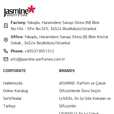
Factory:
Yakuplu, Haramidere Sanayi Sitesi (M) Blok
No:104 - Ofis No:325, 34524 Beylikdüzü/Istanbul
Office:
Yakuplu, Haramidere Sanayi Sitesi (B) Blok Kristal
Sokak , 34524 Beylikdüzü/Istanbul
Phone:
+905373057312
info@jasmine-perfumes.com.tr
CORPORATE
BRANDS
Hakkımızda
JASMINE: Parfüm ve Çubuk
Online Katalog
Difüzörlerde Öncü Seçim
Sertifikalar
LUVEAL: En İyi Oda Kokuları ve
Tarihçe
Difüzörler
CAVAYELO: En İyi Çubuk