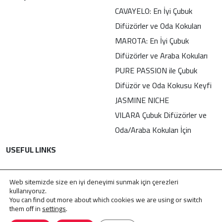
CAVAYELO: En İyi Çubuk
Difüzörler ve Oda Kokuları
MAROTA: En İyi Çubuk
Difüzörler ve Araba Kokuları
PURE PASSION ile Çubuk
Difüzör ve Oda Kokusu Keyfi
JASMINE NICHE
VILARA Çubuk Difüzörler ve
Oda/Araba Kokuları İçin
USEFUL LINKS
İletişim
Web sitemizde size en iyi deneyimi sunmak için çerezleri
Gizlilik Politikası
kullanıyoruz.
You can find out more about which cookies we are using or switch
KVKK
them off in
settings
.