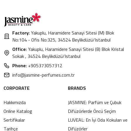
Factory:
Yakuplu, Haramidere Sanayi Sitesi (M) Blok
No:104 - Ofis No:325, 34524 Beylikdüzü/Istanbul
Office:
Yakuplu, Haramidere Sanayi Sitesi (B) Blok Kristal
Sokak , 34524 Beylikdüzü/Istanbul
Phone:
+905373057312
info@jasmine-perfumes.com.tr
CORPORATE
BRANDS
Hakkımızda
JASMINE: Parfüm ve Çubuk
Online Katalog
Difüzörlerde Öncü Seçim
Sertifikalar
LUVEAL: En İyi Oda Kokuları ve
Tarihçe
Difüzörler