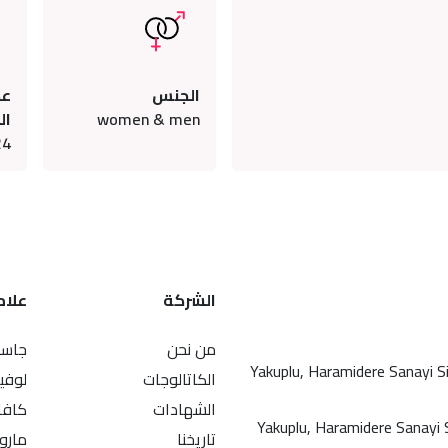
الجنس
عد
women & men
ال
24
الشركة
علاما
من نحن
جاسم
Yakuplu, Haramidere Sanayi S
الكاتالوجات
لوفي
الشهادات
كافا
Yakuplu, Haramidere Sanayi S
تاريخنا
ماروت