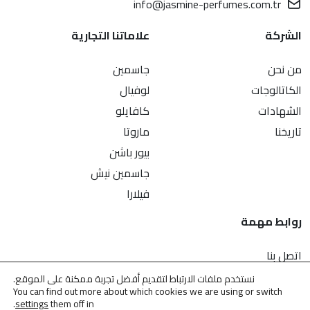
info@jasmine-perfumes.com.tr
الشركة
علاماتنا التجارية
من نحن
جاسمين
الكاتالوجات
لوفيال
الشهادات
كافايلو
تاريخنا
ماروتا
بيور باشن
جاسمين نيش
فيلارا
روابط مهمة
اتصل بنا
سياسة الخصوصية
نستخدم ملفات الارتباط لتقديم أفضل تجربة ممكنة على الموقع.
You can find out more about which cookies we are using or switch
حماية البيانات الشخصية
.
settings
them off in