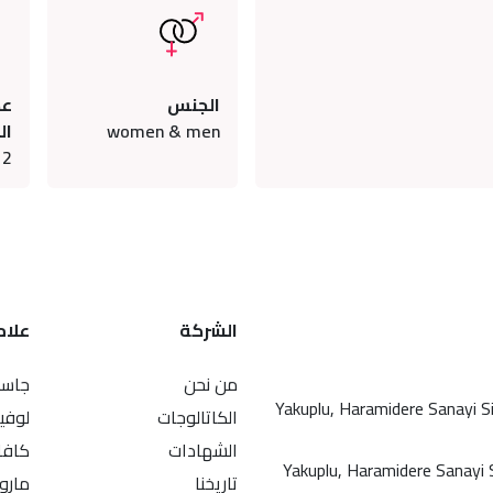
الجنس
عد
women & men
ال
12
الشركة
علاما
من نحن
جاسم
Yakuplu, Haramidere Sanayi S
الكاتالوجات
لوفي
الشهادات
كافا
Yakuplu, Haramidere Sanayi S
تاريخنا
ماروت