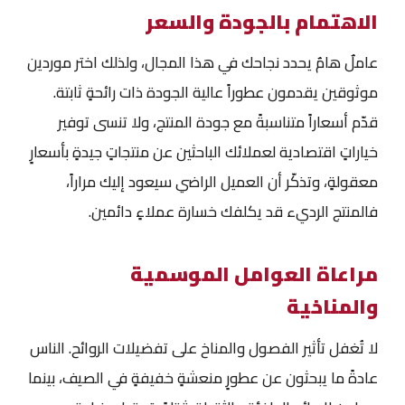
الاهتمام بالجودة والسعر
عاملٌ هامٌ يحدد نجاحك في هذا المجال، ولذلك اختر موردين
موثوقين يقدمون عطوراً عالية الجودة ذات رائحةٍ ثابتة.
قدّم أسعاراً متناسبةً مع جودة المنتج، ولا تنسى توفير
خياراتٍ اقتصادية لعملائك الباحثين عن منتجاتٍ جيدةٍ بأسعارٍ
معقولةٍ، وتذكّر أن العميل الراضي سيعود إليك مراراً،
فالمنتج الرديء قد يكلفك خسارة عملاءٍ دائمين.
مراعاة العوامل الموسمية
والمناخية
لا تُغفل تأثير الفصول والمناخ على تفضيلات الروائح. الناس
عادةً ما يبحثون عن عطورٍ منعشةٍ خفيفةٍ في الصيف، بينما