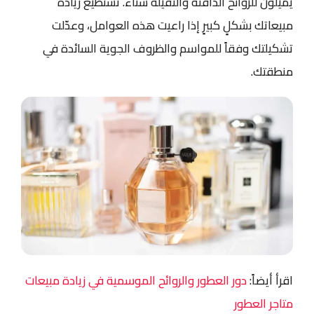
يميلون للروائح الدافئة والثقيلة شتاءً. تستطيع زيادة
مبيعاتك بشكلٍ كبيرٍ إذا راعيت هذه العوامل، وعدّلت
تشكيلتك وفقاً للمواسم والظروف الجوية السائدة في
منطقتك.
اقرأ أيضاً:
دور العطور والروائح الموسمية في زيادة مبيعات
متاجر العطور