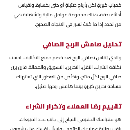
كمياتٍ كبيرةٍ لكن بأرباحٍ ضئيلةٍ أو حتى بخسارة. ولقياس
أدائك بدقة، هناك مجموعة عوامل مالية وتشغيلية هي
من تحدد إذا ما كنتَ تسير في الاتجاه الصحيح.
تحليل هامش الربح الصافي
والذي يُقاس بصافي الربح بعد خصم جميع التكاليف. احسب
تكلفة الشراء، النقل، التخزين، التسويق والعمالة. قارن بين
صافي الربح لكلّ منتج، وتخلّص من العطور التي تستهلك
مساحة تخزينٍ كبيرةٍ بينما هامش ربحها ضئيل.
تقييم رضا العملاء وتكرار الشراء
هو مقياسك الحقيقي للنجاح إلى جانب عدد المبيعات.
راقب بعناية عملاءك الدائمين، واسأل نفسك هل يشعرون