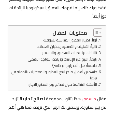
فقط وراء ذلك، إنما فهمك العميق لسيكولوجيا الرائحة له
دورٌ أيضاً.
محتويات المقال
أولاً: اختيار العطور المناسبة لسوقك
ثانياً: التغليف والتصميم يجذبان العملاء
ثالثاً: استراتيجيات التسويق والتسعير
رابعاً: البيع عبر الإنترنت وزيادة التواجد الرقمي
خامساً: هل أنت رابح أم خاسر؟
جاسمين أفضل متجر لبيع العطور والمعطرات بالجملة في
تركيا
الأسئلة الشائعة حول نصائح بيع العطور للتجار:
مقال
جاسمين
هذا يتناول مجموعة
نصائح تجارية
تزيد
من بيع عطورك، ويحقق لك الربح الذي تريده. فما هي أهم