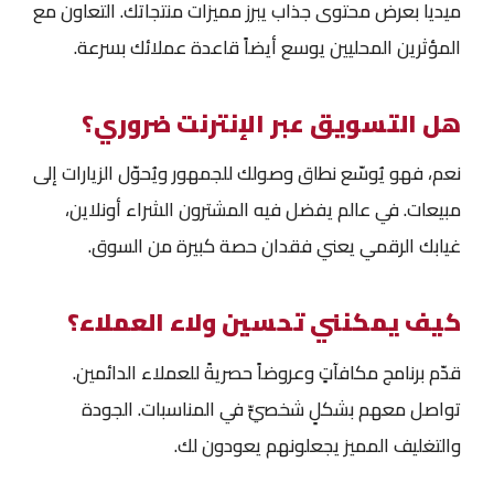
ميديا بعرض محتوى جذاب يبرز مميزات منتجاتك. التعاون مع
المؤثرين المحليين يوسع أيضاً قاعدة عملائك بسرعة.
هل التسويق عبر الإنترنت ضروري؟
نعم، فهو يُوسّع نطاق وصولك للجمهور ويُحوّل الزيارات إلى
مبيعات. في عالم يفضل فيه المشترون الشراء أونلاين،
غيابك الرقمي يعني فقدان حصة كبيرة من السوق.
كيف يمكنني تحسين ولاء العملاء؟
قدّم برنامج مكافآتٍ وعروضاً حصريةً للعملاء الدائمين.
تواصل معهم بشكلٍ شخصيٍّ في المناسبات. الجودة
والتغليف المميز يجعلونهم يعودون لك.