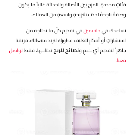
فئاتٍ محددةٍ. المزج بين الأصالة والحداثة غالباً ما يكون
وصفةً ناجحةً لجذب شريحةٍ واسعةٍ من العملاء.
نساعدك في
جاسمين
في تقديم كلّ ما تحتاجه من
استشاراتٍ أو أفكارٍ لتغليف عطورك لتزيد مبيعاتك. فريقنا
جاهز ٌ لتقديم أيّ دعمٍ و
نصائح للربح
تحتاجها، فقط
تواصل
معنا
.