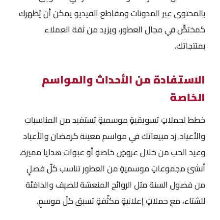
بالمحتوى عبر المدونات ومقاطع الفيديو يمكن أن يُظهرك
كمختصٍّ في مجال العطور، ويزيد من ثقة العملاء
بمنتجاتك.
الاستفادة من الأحداث والمواسم
الخاصة
خطط لحملاتٍ تسويقيةٍ موسميةٍ تستفيد من المناسبات
والأعياد. زد مبيعاتك في مواسم معينة كرمضان والأعياد
وعيد الحب من خلال عروضٍ خاصةٍ أو عبوات هدايا مميزة.
أنشئ مجموعاتٍ موسميةٍ من العطور تناسب كلّ فصلٍ
من فصول السنة مثل الروائح المنعشة للصيف والدافئة
للشتاء، مع حملاتٍ إعلانيةٍ مكثّفةٍ تسبق كلّ موسمٍ.