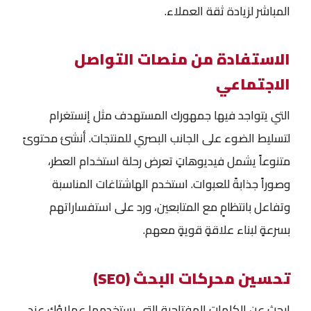
المباشر لزيادة ثقة العملاء.
الاستفادة من منصات التواصل
الاجتماعي
التي يتواجد فيها جمهورك المستهدف مثل إنستغرام
لتسليط الضوء على الجانب البصري للمنتجات. أنشئ محتوىً
متنوعاً يشمل فيديوهاتٍ تعرض رحلة استخدام العطر،
وصوراً جذابةً للعبوات. استخدم الهاشتاغات المناسبة
وتفاعل بانتظامٍ مع المتابعين، ورد على استفساراتهم
بسرعةٍ لبناء علاقةٍ قويةٍ معهم.
تحسين محركات البحث (SEO)
ابحث عن الكلمات المفتاحية التي يستخدمها عملاؤك عند