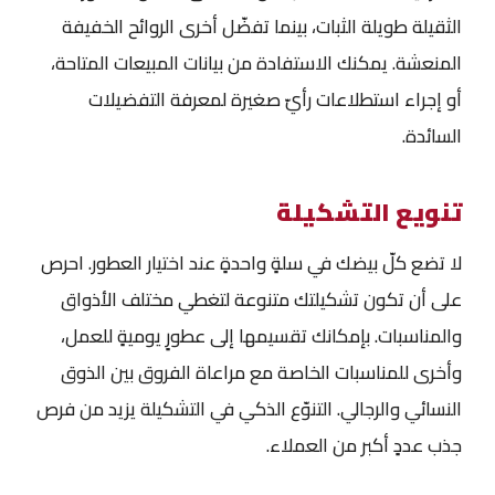
الثقيلة طويلة الثبات، بينما تفضّل أخرى الروائح الخفيفة
المنعشة. يمكنك الاستفادة من بيانات المبيعات المتاحة،
أو إجراء استطلاعات رأيّ صغيرة لمعرفة التفضيلات
السائدة.
تنويع التشكيلة
لا تضع كلّ بيضك في سلةٍ واحدةٍ عند اختيار العطور. احرص
على أن تكون تشكيلتك متنوعة لتغطي مختلف الأذواق
والمناسبات. بإمكانك تقسيمها إلى عطورٍ يوميةٍ للعمل،
وأخرى للمناسبات الخاصة مع مراعاة الفروق بين الذوق
النسائي والرجالي. التنوّع الذكي في التشكيلة يزيد من فرص
جذب عددٍ أكبر من العملاء.