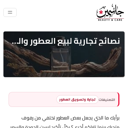
نصائح تجارية لبيع العطور والمعطرات: ما الذي يجعل العطور تباع بسرعة؟
تجارة وتسويق العطور
التصنيفات
برأيك ما الذي يجعل بعض العطور تختفي من رفوف
متجرك بينما تتراكم أخرى؟ بكلّ تأكيدٍ ليست الجودة والسعر