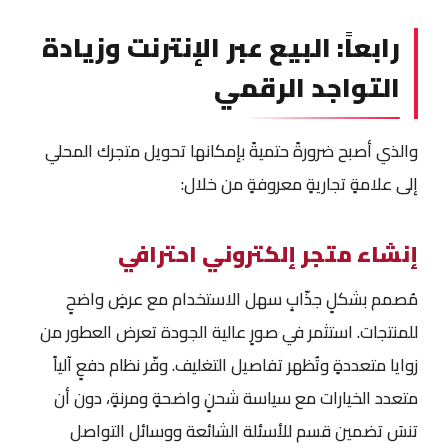
رابعاً: البيع عبر الإنترنت وزيادة
التواجد الرقمي
والذي أصبح ضرورةً حتميةً بإمكانها تحويل متجرك المحلي
إلى علامةٍ تجاريةٍ معروفةٍ من خلال:
إنشاء متجر إلكتروني احترافي
مُصمم بشكلٍ جذّابٍ سهل الاستخدام مع عرضٍ واضحٍ
للمنتجات. استثمر في صورٍ عالية الجودة تعرض العطور من
زوايا متعددةٍ وتُظهر تفاصيل التغليف. وفّر نظام دفعٍ آلياً
متعدد الخيارات مع سياسة شحنٍ واضحةٍ ومرنةٍ، دون أن
تنسَ تضمين قسم للأسئلة الشائعة ووسائل التواصل