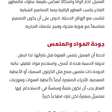
العميل. اختر ألواناً وأشكالاً تعكس طبيعة عطرك، فالمظهر
الفاخر يناسب العطور الراقية بينما التصاميم الشبابية
تتناسب مع الروائح الحديثة. احرص على أن يكون التصميم
متناسقاً مع هوية متجرك وقيم علامتك التجارية.
جودة المواد والملمس
لاحظ أن العميل يلمس العبوة قبل شرائها، لذا اجعل
تجربته الحسية هذه لا تُنسى، واستخدم مواد تغليفٍ عالية
الجودة ذات ملمسٍ مميزٍ مثل الكرتون السميك أو الأغطية
المعدنية. الأجزاء الصغيرة أيضاً كأغطية العبوات وموزعات
العطر يجب أن تكون متينةً وسلسةً في الاستخدام، إنها
تفاصيلٌ صغيرةٌ لكن تترك انطباعاً كبيراً.