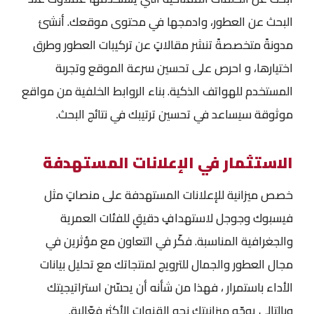
البحث عن العطور، وادمجها في محتوى موقعك. أنشئ
مدونةً متخصصةً تنشر مقالاتٍ عن تركيبات العطور وطرق
اختيارها، و احرص على تحسين سرعة الموقع وتجربة
المستخدم للهواتف الذكية. بناء الروابط الخلفية من مواقع
موثوقة سيساعد في تحسين ترتيبك في نتائج البحث.
الاستثمار في الإعلانات المستهدفة
خصص ميزانية للإعلانات المستهدفة على منصاتٍ مثل
فيسبوك وجوجل لاستهدافٍ دقيقٍ للفئات العمرية
والجغرافية المناسبة. فكّر في التعاون مع مؤثرين في
مجال العطور والجمال للترويج لمنتجاتك مع تحليل بيانات
الأداء باستمرار ، فهذا من شأنه أن يحسّن استراتيجيتك
وبالتالي يوجّه ميزانيتك نحو القنوات الأكثر فعّالية.