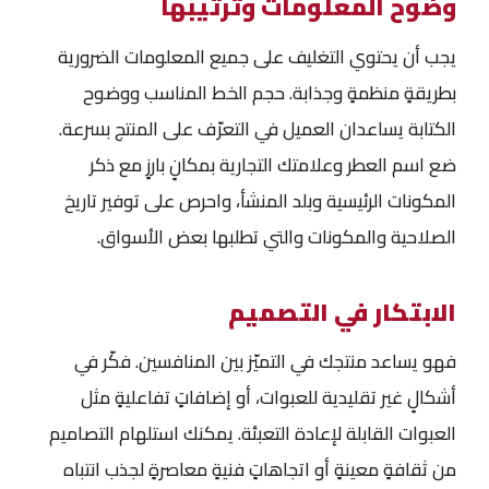
وضوح المعلومات وترتيبها
يجب أن يحتوي التغليف على جميع المعلومات الضرورية
بطريقةٍ منظمةٍ وجذابة. حجم الخط المناسب ووضوح
الكتابة يساعدان العميل في التعرّف على المنتج بسرعة.
ضع اسم العطر وعلامتك التجارية بمكانٍ بارزٍ مع ذكر
المكونات الرئيسية وبلد المنشأ، واحرص على توفير تاريخ
الصلاحية والمكونات والتي تطلبها بعض الأسواق.
الابتكار في التصميم
فهو يساعد منتجك في التميّز بين المنافسين. فكّر في
أشكالٍ غير تقليدية للعبوات، أو إضافاتٍ تفاعليةٍ مثل
العبوات القابلة لإعادة التعبئة. يمكنك استلهام التصاميم
من ثقافةٍ معينةٍ أو اتجاهاتٍ فنيةٍ معاصرةٍ لجذب انتباه