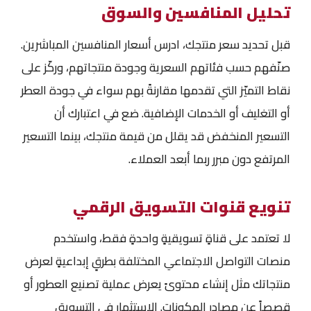
تحليل المنافسين والسوق
قبل تحديد سعر منتجك، ادرس أسعار المنافسين المباشرين.
صنّفهم حسب فئاتهم السعرية وجودة منتجاتهم، وركّز على
نقاط التميّز التي تقدمها مقارنةً بهم سواء في جودة العطر
أو التغليف أو الخدمات الإضافية. ضع في اعتبارك أن
التسعير المنخفض قد يقلل من قيمة منتجك، بينما التسعير
المرتفع دون مبرر ربما أبعد العملاء.
تنويع قنوات التسويق الرقمي
لا تعتمد على قناةٍ تسويقيةٍ واحدةٍ فقط، واستخدم
منصات التواصل الاجتماعي المختلفة بطرقٍ إبداعيةٍ لعرض
منتجاتك مثل إنشاء محتوىً يعرض عملية تصنيع العطور أو
قصصاً عن مصادر المكونات. الاستثمار في التسويق