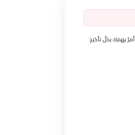
مرٌ يهمك بكلّ تأكيدٍ