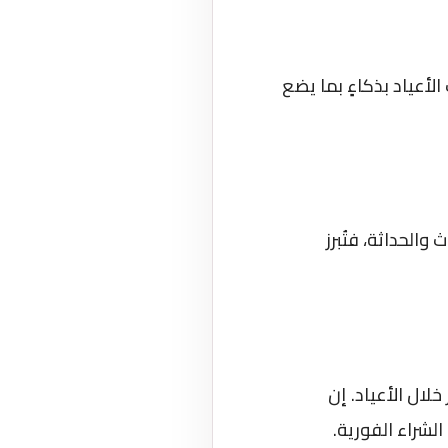
أعياد بذكاءٍ بما يضع
الحداثة، فتُبرز
لال الأعياد. إن
لشراء الفورية.