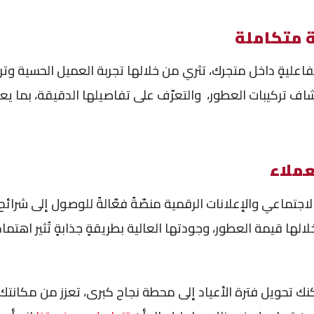
 متكاملة
اعليةٍ داخل متجرك، تثري من خلالها تجربة العميل الحسية وترب
اف تركيبات العطور، والتعرّف على تفاصيلها الدقيقة، بما يع
عملاء
اجتماعي والإعلانات الرقمية منصّةً فعّالةً للوصول إلى شرائح
لالها قيمة العطور، وجودتها العالية بطريقةٍ جذابةٍ تُثير اهت
كنك تحويل فترة الأعياد إلى محطة نجاح كبرى، تعزز من مكانت