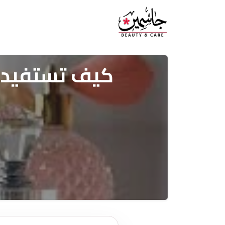
كيف تستفيد م