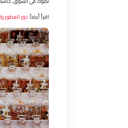
نموك في السوق. جاسمي
اقرأ أيضاً:
دور العطور وا