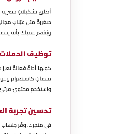
أطلق تشكيلاتٍ حصرية أو
صغيرةً مثل عيّناتٍ مجا
ويُشعر عميلك بأنه يحصل
توظيف الحملات 
كونها أداةٌ فعالةٌ تعز
منصاتٍ كانستغرام وجوجل 
واستخدم محتوىً مرئيٍّ ج
تحسين تجربة ال
في متجرك، وفّر جلساتٍ 