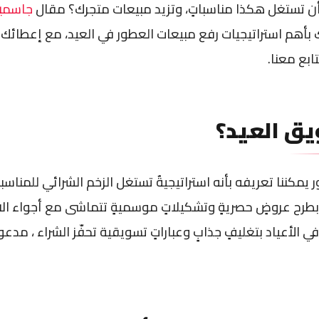
ن تستغل هكذا مناسباتٍ، وتزيد مبيعات متجرك؟ مقال
جاسمي
 بأهم استراتيجيات رفع مبيعات العطور في العيد، مع إعطائك
ابع معنا.
ق العيد؟
مكننا تعريفه بأنه استراتيجيةٌ تستغل الزخم الشرائي للمناسبات
رح عروضٍ حصريةٍ وتشكيلاتٍ موسميةٍ تتماشى مع أجواء الاحت
 الأعياد بتغليفٍ جذابٍ وعباراتٍ تسويقية تحفّز الشراء ، مدعوما