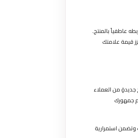
طه عاطفياً بالمنتج.
زز قيمة علامتك
 جديدةٍ من العملاء
مام جمهورك
ك وتضمن استمرارية