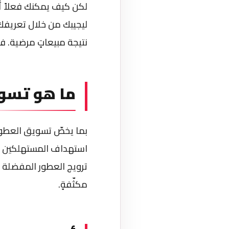
لكن كيف يمكنك فعلاً أ
ليجيبك من خلال تعريفك
نتيجة مبيعاتٍ مرضية. فت
ما هو تسوي
بما يخصّ تسويق العطور ي
استهداف المستهلكين بط
ترويج العطور المفضلة في
مكثّفةٍ.