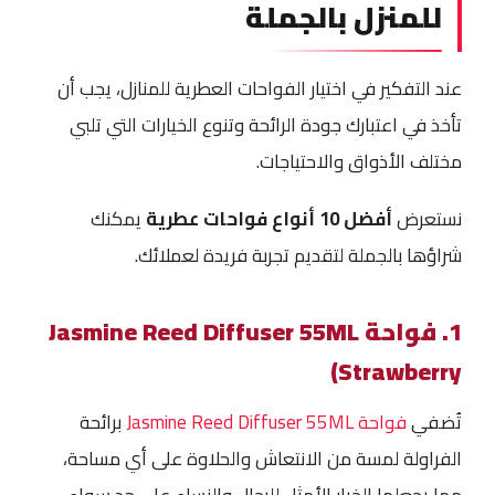
للمنزل بالجملة
عند التفكير في اختيار الفواحات العطرية للمنازل، يجب أن
تأخذ في اعتبارك جودة الرائحة وتنوع الخيارات التي تلبي
مختلف الأذواق والاحتياجات.
نستعرض
أفضل 10 أنواع فواحات عطرية
يمكنك
شراؤها بالجملة لتقديم تجربة فريدة لعملائك.
1. فواحة Jasmine Reed Diffuser 55ML
(Strawberry
تُضفي
فواحة Jasmine Reed Diffuser 55ML
برائحة
الفراولة لمسة من الانتعاش والحلاوة على أي مساحة،
مما يجعلها الخيار الأمثل للرجال والنساء على حدٍ سواء.