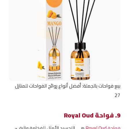
بيع فواحات بالجملة: أفضل أنواع روائح الفواحات للمنازل
27
9. فواحة Royal Oud
فواحة Royal Oud
هي التجسيد الأمثل للفخامة والرقيّ،