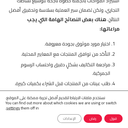
استيراد الفواحات بالجملة خطوة ناجحة لتوسيع نشاطك
التجاري، ولكن لضمان سير العملية بسلاسة وتحقيق أفضل
النتائج،
هناك بعض النصائح الهامة التي يجب
مراعاتها:
اختيار مورد موثوق بجودة معروفة.
التأكد من توافق المنتجات مع المعايير المحلية.
مراجعة التكاليف بشكلٍ دقيق واحتساب الرسوم
الجمركية.
طلب عينات من المنتجات قبل الشراء بكميات كبيرة.
الحفاظ على تواصل مستمر مع المورد لضمان تسليم
نستخدم ملفات الارتباط لتقديم أفضل تجربة ممكنة على الموقع.
الشحنات في الوقت المحدد.
You can find out more about which cookies we are using or switch
.
settings
them off in
دراسة السوق المحلي لتحديد الأنواع الأكثر طلبًا.
قبول
رفض
الإعدادات
التعاقد مع شركة شحن ذات خبرة في نقل المنتجات