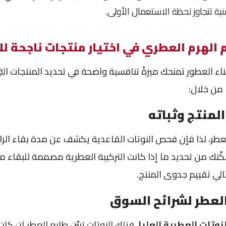
منية تتجاوز لحظة الاستعمال الأولى.
لهرم العطري في اختيار منتجات ناجحة لل
اء العطور تمنحك ميزةً تنافسية واضحة في تحديد المنتجات التي
 من خلال:
لمنتج وثباته
عطر، لذا فإن فحص النوتات القاعدية يكشف عن مدة بقاء الرائ
كّنك من تحديد ما إذا كانت التركيبة العطرية مصممة للبقاء مد
تالي تقييم جدوى المنتج.
العطر لشرائح السوق
نوتات العطرية العليا
، فتلك النوتات تبيّن طابع العطر إن كان 