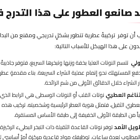
 صانعو العطور على هذا التدرج ف
 أن توفر تركيبةً عطرية تتطور بشكلٍ تدريجي ومقنع من البداية
ن على هذا الهيكل للأسباب التالية:
أولي
تتسم النوتات العليا بخفة وزنها وتبخرها السريع، فتوفر جاذبيةً
دفع المستهلك نحو إتمام عملية الشراء السريعة. بناء مقدمةٍ عطرية
 الشراء خلال الدقائق الأولى من شم الرائحة.
ناغم العطري
نوتات القلب أو النوتات الوسطى هي الرابط الذي 
عطري الثقيل، فتمثل هوية العطر الرئيسية وشخصيته. تركيب هذه
يابياً من الطبقة الأولى الخفيفة إلى طبقة الأساس المستقرة.
ويل الأمد
توفر نوتات القاعدة الثقيلة ذات التبخر البطيء الركيزة
المطلوب لعدة ساعات. توظيفك مواد قاعدية مركزة أمرٌ أساسي لتث