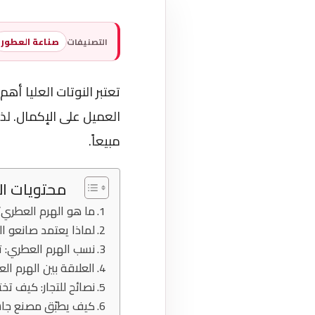
التصنيفات
صناعة العطور
تعتبر النوتات العليا أه
العميل على الإكمال. لذ
مبيعاً.
محتويات ا
ما هو الهرم العطري؟
لماذا يعتمد صانعو ال
نسب الهرم العطري: تو
العلاقة بين الهرم ال
نصائح للتجار: كيف تخ
كيف يطبّق مصنع جاس