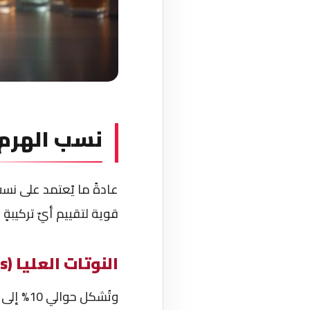
نسب الهرم 
عادةً ما يًعتمد على نس
قوية لتقييم أيّ تركيبةٍ 
النوتات العليا (Top Notes)
وتُشكل حوالي 10% إلى 20% من إجمالي التركيبة العطرية، وهي الطبقة الأكثر تطايراً.