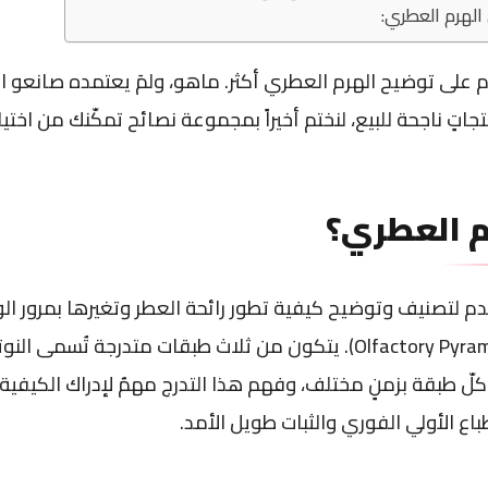
الهرم العطري:
م على توضيح الهرم العطري أكثر. ماهو، ولمَ يعتمده صانعو 
اتٍ ناجحة للبيع، لنختم أخيراً بمجموعة نصائح تمكّنك من اختيار
م العطري؟
دم لتصنيف وتوضيح كيفية تطور رائحة العطر وتغيرها بمرور ا
ويُعرف بالإنجليزية بـ (Olfactory Pyramid). يتكون من ثلاث طبقات متدرجة
كلّ طبقة بزمنٍ مختلف، وفهم هذا التدرج مهمٌ لإدراك الكيفية ا
طباع الأولي الفوري والثبات طويل الأمد.