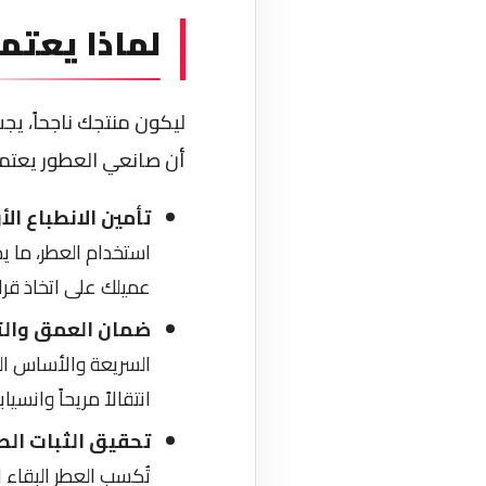
لماذا يعتمد
ليكون منتجك ناجحاً، يجب
أن صانعي العطور يعتمدو
تأمين الانطباع ال
استخدام العطر، ما ي
عميلك على اتخاذ قرار
ضمان العمق والت
السريعة والأساس ال
انتقالاً مريحاً وانس
تحقيق الثبات الط
تُكسب العطر البقاء 