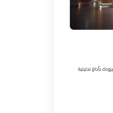
دك بأداةٍ تحليلية