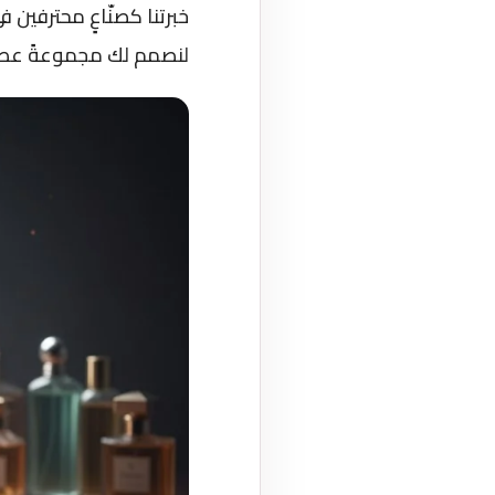
خبرتنا كصنّاعٍ محترفين
لنصمم لك مجموعةً عط