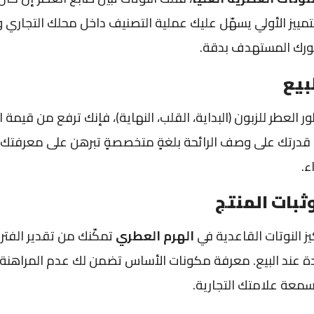
التمييز الأولي يسهّل عليك عملية التصنيف داخل محلك التجار
ورك المستهدف بدقة.
بيع
 العطر للزبون (البداية، القلب، النهاية)، فإنك ترفع من قيم
ه. قدرتك على وصف الرائحة بلغةٍ متخصصةٍ تبرهن على معرفتك ا
ء.
وثبات المنتج
 النوتات القاعدية في
الهرم العطري
تمكّنك من تقدير الفترة 
 عند البيع. معرفة مكونات الأساس تضمن لك عدم المراهنة ع
معة علامتك التجارية.