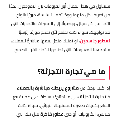
سنتناول في هذا المقال أبرز الفروقات بين النموذجين، بدءًا
من تعريف كل منهما ووظائفه الأساسية، مرورًا بأنواع
التجار في كل مجال، ووصولًا إلى المميزات والتحديات التي
قد تواجهك. سواء كنت تطمح لأن تصبح موزعًا رئيسيًا
لعطور جاسمين
، أو تمتلك متجرًا لبيعها مباشرةً للعملاء،
ستجد هنا المعلومات التي تحتاجها لاتخاذ القرار الصحيح.
ما هي تجارة التجزئة؟
إذا كنت تبحث عن
مشروعٍ يربطك مباشرةً بالعملاء
،
فـ
تجارة التجزئة
هي ما تحتاج! ببساطة، هي عملية بيع
السلع بكميات صغيرة للمستهلك النهائي. سواءً كانت
ملابس، إلكترونيات، أو حتى
عطور فاخرة
مثل تلك التي