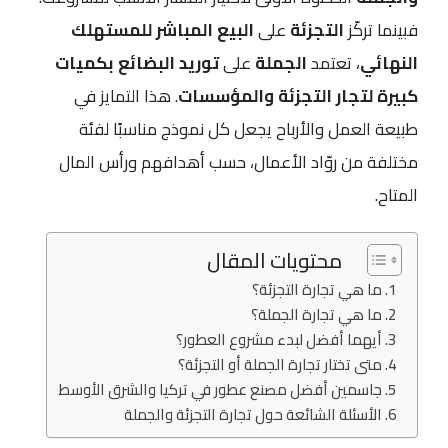
فبينما تركّز
التجزئة
على
البيع المباشر للمستهلك
النهائي
، تعتمد
الجملة
على
توريد البضائع بكميات
كبيرة لتجار التجزئة والمؤسسات
. هذا التمايز في
طبيعة العمل والأرباح يجعل كل نموذج مناسبًا لفئة
مختلفة من روّاد الأعمال، حسب أهدافهم ورأس المال
المتاح.
محتويات المقال
ما هي تجارة التجزئة؟
ما هي تجارة الجملة؟
أيهما أفضل لبدء مشروع العطور؟
متى تختار تجارة الجملة أو التجزئة؟
جاسمين أفضل مصنع عطور في تركيا والشرق الأوسط
الأسئلة الشائعة حول تجارة التجزئة والجملة