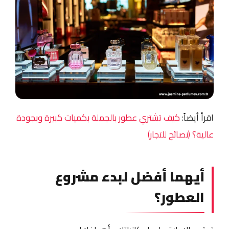
اقرأ أيضاً:
كيف تشتري عطور بالجملة بكميات كبيرة وبجودة
عالية؟ (نصائح للتجار)
أيهما أفضل لبدء مشروع
العطور؟