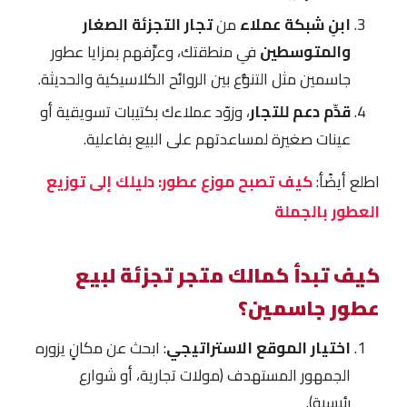
ابنِ شبكة عملاء
من
تجار التجزئة الصغار
والمتوسطين
في منطقتك، وعرِّفهم بمزايا عطور
جاسمين مثل التنوُّع بين الروائح الكلاسيكية والحديثة.
قدِّم دعم للتجار
، وزوّد عملاءك بكتيبات تسويقية أو
عينات صغيرة لمساعدتهم على البيع بفاعلية.
اطلع أيضًأ:
كيف تصبح موزع عطور: دليلك إلى توزيع
العطور بالجملة
كيف تبدأ كمالك متجر تجزئة لبيع
عطور جاسمين؟
اختيار الموقع الاستراتيجي
: ابحث عن مكانٍ يزوره
الجمهور المستهدف (مولات تجارية، أو شوارع
رئيسية).