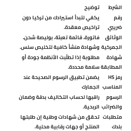
الشرط
توضيح
رقم
يكفي لتبدأ استيرادك من تركيا دون
ضريبي
تراخيص معقدة.
الوثائق
فاتورة، قائمة تعبئة، بوليصة شحن،
الجمركية
وشهادة منشأ كافية لتخليص سلس.
شهادة
مطلوبة إذا تطلّبت الأنظمة جودة أو
المطابقة
سلامة محددة.
رمز HS
يضمن تطبيق الرسوم الصحيحة عند
المناسب
الجمارك
الرسوم
راقبها لحساب التكاليف بدقة وضمان
والضرائب
الربحية.
متطلبات
تحقق من شهادات وطنية إن طلبتها
بلدك
المنتج أو جهات رقابية محلية.