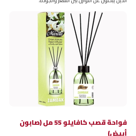
الذين يبحثون عن التوازن بين السعر والجودة.
فواحة قصب كافايلو 55 مل (صابون
أبيض)