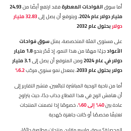
أما سوق
الفواحات المعطرة
فقد ارتفع أيضًا من
24.93
مليار دولار عام 2024
، ويتوقع أن يصل إلى
32.83 مليار
دولار
بحلول عام 2032
على مستوى الفئة المتخصصة، يمثل
سوق فواحات
الأعواد
جزءًا مهمًا من هذا النمو، إذ قُدّر بنحو
1.8 مليار
دولار في عام 2024
ومن المتوقع أن يصل إلى
3.1 مليار
دولار بحلول عام 2033
، بمعدل نمو سنوي مركب
6.2%
أما من ناحية الربحية المباشرة للبائعين، فتشير التقارير إلى
أن هامش الربح في هذا القطاع جذاب جدًا، حيث يتراوح
عادة بين
40% إلى 60%
، خصوصًا إذا تضمنت المنتجات
تغليفًا مخصصًا أو كانت جاهزة كهدية
المحصلة؟ سوق واسع متزايد، منتجات مطلوبة دائمًا،