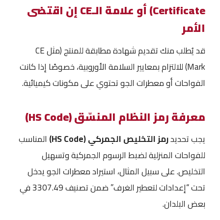
Certificate) أو علامة الـCE إن اقتضى
الأمر
قد يُطلب منك تقديم شهادة مطابقة للمنتج (مثل CE
Mark) للالتزام بمعايير السلامة الأوروبية، خصوصًا إذا كانت
الفواحات أو معطرات الجو تحتوي على مكونات كيميائية.
معرفة رمز النظام المنسّق (HS Code)
يجب تحديد
رمز التخليص الجمركي (HS Code)
المناسب
للفواحات المنزلية لضبط الرسوم الجمركية وتسهيل
التخليص. على سبيل المثال، استيراد معطرات الجو يدخل
تحت “إعدادات لتعطير الغرف” ضمن تصنيف 3307.49 في
بعض البلدان.