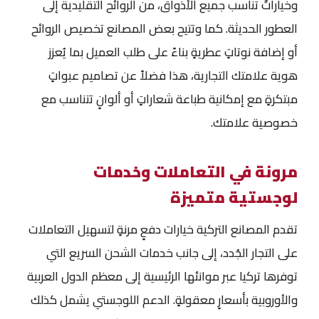
وخياراتٌ تناسب جميع الأذواق، من الروائح التقليدية إلى
العطور الحديثة. كما وتتيح بعض المصانع تخصيص الروائح
أو إضافة نوتاتٍ عطريةٍ بناءً على طلب العميل بما يُعزز
هوية علامتك التجارية، هذا فضلاً عن تصاميم عبواتٍ
مبتكرةٍ مع إمكانية طباعة شعاراتٍ أو ألوانٍ تتناسب مع
خصوصية علامتك.
مرونة في التعاملات وخدمات
لوجستية متميزة
تقدم المصانع التركية خيارات دفعٍ مرنةٍ لتسهيل التعاملات
على التجار الجُدد، إلى جانب خدمات الشحن السريع التي
توفرها تركيا عبر موانئها الرئيسية إلى معظم الدول العربية
والأوروبية بأسعارٍ معقولةٍ. الدعم اللوجستي يشمل كذلك