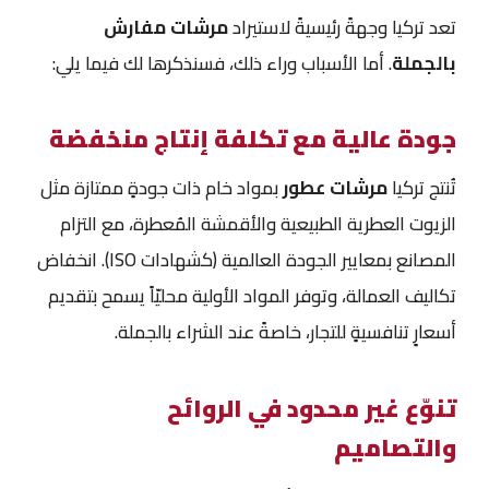
تعد تركيا وجهةً رئيسيةً لاستيراد
مرشات مفارش
بالجملة
. أما الأسباب وراء ذلك، فسنذكرها لك فيما يلي:
جودة عالية مع تكلفة إنتاج منخفضة
تُنتج تركيا
مرشات عطور
بمواد خام ذات جودةٍ ممتازة مثل
الزيوت العطرية الطبيعية والأقمشة المُعطرة، مع التزام
المصانع بمعايير الجودة العالمية (كشهادات ISO). انخفاض
تكاليف العمالة، وتوفر المواد الأولية محليّاً يسمح بتقديم
أسعارٍ تنافسيةٍ للتجار، خاصةً عند الشراء بالجملة.
تنوّع غير محدود في الروائح
والتصاميم