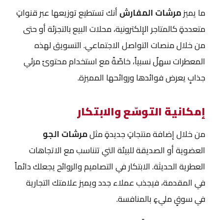
ما يميز
مرشات المفارش
أنك تستطيع توزيعها عبر قنواتٍ
متعددةٍ كالمتاجر الإلكترونية، محلات البيع بالتجزئة أو حتى
من خلال منصات التواصل الاجتماعي. التسويق لهذه
المعطرات سهلٌ نسبياً، خاصّةً مع استخدام محتوىً مرئي
جذابٍ يعرض فوائدها وروائحها المميزة.
إمكانية التوسّع والابتكار
من خلال إضافة منتجاتٍ جديدةٍ مثل
مرشات الجو
العضوية أو الصديقة للبيئة التي تتناسب مع الاتجاهات
العطرية الحديثة. الابتكار في التصاميم والروائح يجعلك دائماً
في المقدمة، فيجذب عملاء جدد ويميز علامتك التجارية
في سوقٍ مليءٍ بالمنافسة.