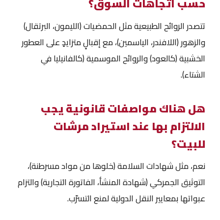
حسب اتجاهات السوق؟
تتصدر الروائح الطبيعية مثل الحمضيات (الليمون، البرتقال)
والزهور (اللافندر، الياسمين)، مع إقبالٍ متزايدٍ على العطور
الخشبية (كالعود) والروائح الموسمية (كالفانيليا في
الشتاء).
هل هناك مواصفات قانونية يجب
الالتزام بها عند استيراد مرشات
للبيت؟
نعم، مثل شهادات السلامة (خلوها من مواد مسرطنة)،
التوثيق الجمركي (شهادة المنشأ، الفاتورة التجارية) والتزام
عبواتها بمعايير النقل الدولية لمنع التسرّب.