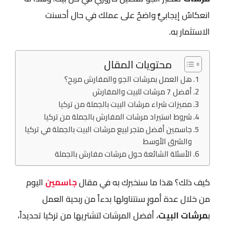
انعكاسٌ إيجابيٌّ واضحٌ على عملك في حال أحسنت
الاستثمار به.
محتويات المقال
هل العمل بمرشات الجو والمفارش مربح؟
أفضل 7 مرشات للبيت والمفارش
مميزات شراء مرشات البيت بالجملة من تركيا
شروط استيراد مرشات المفارش بالجملة من تركيا
جاسمين أفضل متجر لبيع مرشات البيت بالجملة في تركيا
والشرق الأوسط
الأسئلة الشائعة حول مرشات مفارش بالجملة
كيف ذلك؟ هذا ما سنخبرك به في مقال
جاسمين
اليوم
من خلال عدة أمورٍ سنتناولها بدءاً من ربحية العمل
ب
مرشات البيت
، أفضل المرشات لتشتريها من تركيا تحديداً،