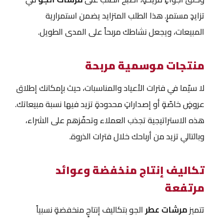
تزايدٍ مستمرٍ. هذا الطلب المتزايد يضمن استمرارية
المبيعات، ويجعل نشاطك مربحاً على المدى الطويل.
منتجات موسمية مربحة
لا سيّما في فترات الأعياد والمناسبات، حيث بإمكانك إطلاق
عروضٍ خاصّةٍ أو إصداراتٍ محدودةٍ تزيد فيها نسبة مبيعاتك.
هذه الاستراتيجية تجذب العملاء وتحفّزهم على الشراء،
وبالتالي تزيد من أرباحك خلال فترات الذروة.
تكاليف إنتاج منخفضة وعوائد
مرتفعة
تتميز
مرشات عطر
الجو بتكاليف إنتاجٍ منخفضةٍ نسبياً