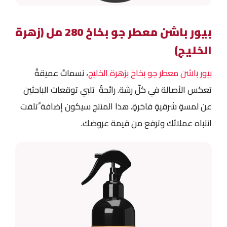
بيور باشن معطر جو بخاخ 280 مل (زهرة
الخليج)
بيور باشن معطر جو بخاخ بزهرة الخليج
، نسماتٌ عميقةٌ
تعكس الأصالة في كلّ رشة. رائحةٌ تلبي توقعات الباحثين
عن لمسةٍ شرقيةٍ فاخرةٍ. هذا المنتج سيكون إضافة ًتلفت
انتباه عملائك وترفع من قيمة عروضك.