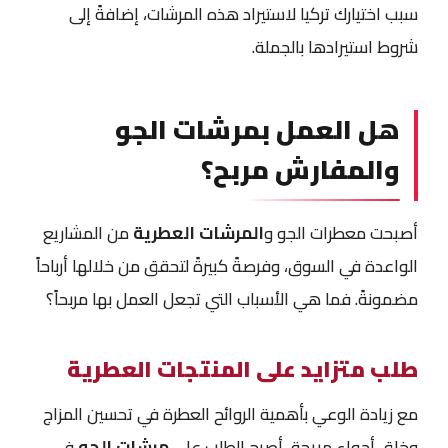
سبب اختيارك تركيا لاستيراد هذه المرشات، إضافةً إلى
شروط استيرادها بالجملة.
هل العمل بمرشات الجو
والمفارش مربح؟
أصبحت معطرات الجو و
المرشات العطرية
من المشاريع
الواعدة في السوق، وفرصةً كبيرةً لتحقق من خلالها أرباحاً
مضمونةً. فما هي الأسباب التي تجعل العمل بها مربحاً؟
طلب متزايد على المنتجات العطرية
مع زيادة الوعي بأهمية الروائح العطرة في تحسين المزاج
وخلق أجواءٍ مريحةٍ، أصبح الطلب على
مرشات الجو
في