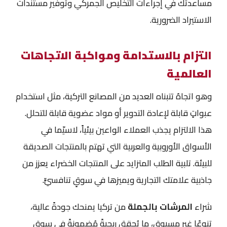
مساعدتك في إجراءات التخليص الجمركي وتوفير مستندات
الاستيراد الضرورية.
التزام بالاستدامة ومواكبة الاتجاهات
العالمية
وهو اتجاهٌ تتبناه العديد من المصانع التركية، مثل استخدام
عبواتٍ قابلة لإعادة التدوير أو مواد عضوية قابلة للتحلل.
هذا الالتزام يجذب العملاء الواعين بيئياً، لاسيّما في
الأسواق الأوروبية والعربية التي تهتم بالمنتجات الصديقة
للبيئة. تلبية الطلب المتزايد على المنتجات الخضراء يعزز من
جاذبية علامتك التجارية ويميزها في سوقٍ تنافسيٍّ.
شراء
المرشات بالجملة
من تركيا يمنحك جودةً عالية،
تنوعًا غير مسبوق، ما يُحقق ربحيةً مُضمونةً في سوق