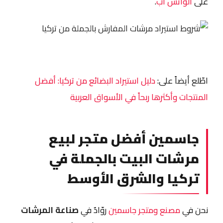
على
الواتس أب
.
اطّلع أيضاً على:
دليل استيراد البضائع من تركيا: أفضل
المنتجات وأكثرها ربحاً في الأسواق العربية
جاسمين أفضل متجر لبيع
مرشات البيت بالجملة في
تركيا والشرق الأوسط
نحن في
مصنع ومتجر جاسمين
روّادٌ في
صناعة المرشات