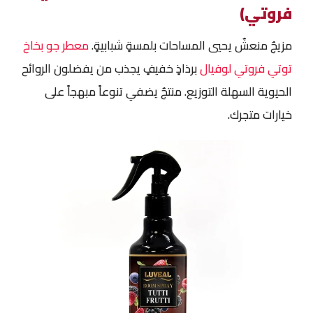
فروتي)
مزيجٌ منعشٌ يحيي المساحات بلمسةٍ شبابيةٍ.
معطر جو بخاخ
توتي فروتي
لوفيال
برذاذٍ خفيفٍ يجذب من يفضلون الروائح
الحيوية السهلة التوزيع. منتجٌ يضفي تنوعاً مبهجاً على
خيارات متجرك.