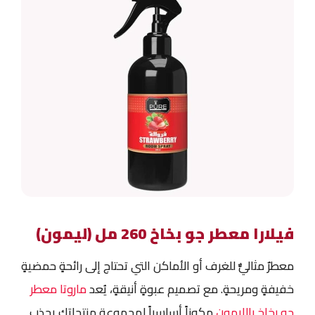
فيلارا معطر جو بخاخ 260 مل (ليمون)
معطرٌ مثاليٌّ للغرف أو الأماكن التي تحتاج إلى رائحةٍ حمضيةٍ
خفيفةٍ ومريحةٍ. مع تصميم عبوةٍ أنيقةٍ، يُعد
ماروتا معطر
جو بخاخ بالليمون
مكوناً أساسياً لمجموعة منتجاتك يجذب