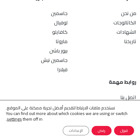
من نحن
جاسمين
الكاتالوجات
لوفيال
الشهادات
كافايلو
تاريخنا
ماروتا
بيور باشن
جاسمين نيش
فيلارا
روابط مهمة
اتصل بنا
سياسة الخصوصية
نستخدم ملفات الارتباط لتقديم أفضل تجربة ممكنة على الموقع.
You can find out more about which cookies we are using or switch
حماية البيانات الشخصية
.
settings
them off in
قبول
رفض
الإعدادات
© 2009 – 2026 . كل الحقوق محفوظة لدى
جاسمين للعطور
.