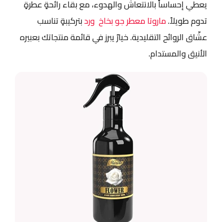
يعطي إحساساً بالانتعاش والهدوء، مع بقاء رائحةٍ عطرةٍ
تدوم طويلاً.
ماروتا معطر جو بخاخ ورد
بتركيبةٍ تناسب
عشّاق الروائح التقليدية. خيارٌ يبرز في قائمة منتجاتك بعبيره
الأنيق والمستدام.