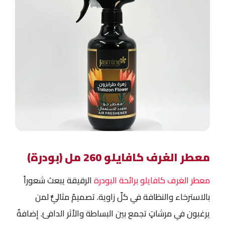
معطر الغرف كافايلو 260 مل (بودرة)
معطر الغرف كافايلو برائحة البودرة
الرقيقة يبعث شعوراً
بالاسترخاء والنظافة في كلّ زاوية. تصميمٌ مثاليٌّ لمن
يرغبون في مرشاتٍ تجمع بين البساطة والأثر الدافئ. إضافةٌ