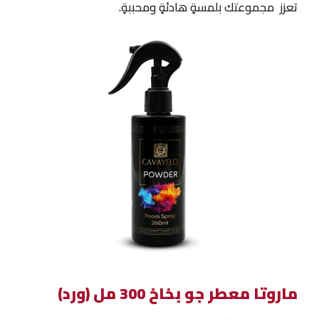
تعزز مجموعتك بلمسةٍ هادئةٍ ومحببةٍ.
ماروتا معطر جو بخاخ 300 مل (ورد)