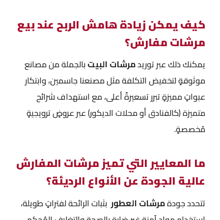
كيف يمكن زيادة هامش الربح عند بيع
مرشات مفارش؟
يمكنك ذلك عبر توريد
مرشات البيت
بالجملة من مصانع
موثوقةٍ لتخفيض التكلفة مثل مصنعنا جاسمين، وابتكار
عبواتٍ مميزةٍ تبرر تسعيرةً أعلى، مع استهداف شرائح
متميزة (كالفنادق أو محلات الديكور) عبر عروضٍ ترويجيةٍ
مُخصصةٍ.
ما المعايير التي تميز مرشات المفارش
عالية الجودة عن الأنواع الرديئة؟
تتحدد جودة
مرشات العطور
بثبات الرائحة لفتراتٍ طويلة،
استخدام مواد آمنة غير ضارة بالصحة والتغليف المُحكم