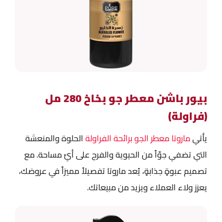
بيور باشن معطر جو بخاخ 280 مل
(فراولة)
يأتي
ماروتا معطر الجو برائحة الفراولة
الحلوة والمنعشة
التي تضفي جوّاً من الحيوية والفرح على أيّ مساحة. مع
تصميم عبوةٍ جذابةٍ، يُعد ماروتا تفصيلاً مميزاً في عروضك،
يعزز ولاء العملاء ويزيد من مبيعاتك.