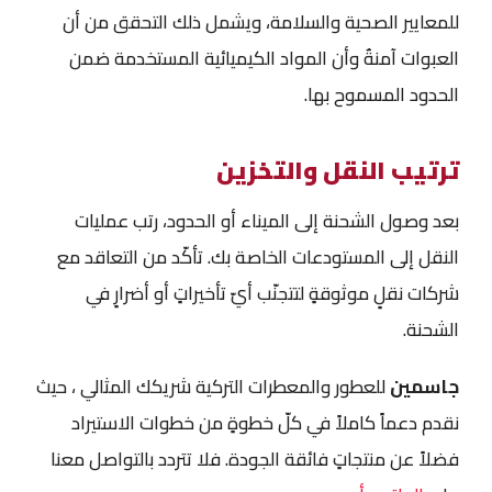
للمعايير الصحية والسلامة، ويشمل ذلك التحقق من أن
العبوات آمنةٌ وأن المواد الكيميائية المستخدمة ضمن
الحدود المسموح بها.
ترتيب النقل والتخزين
بعد وصول الشحنة إلى الميناء أو الحدود، رتب عمليات
النقل إلى المستودعات الخاصة بك. تأكّد من التعاقد مع
شركات نقلٍ موثوقةٍ لتتجنّب أيّ تأخيراتٍ أو أضرارٍ في
الشحنة.
جاسمين
للعطور والمعطرات التركية شريكك المثالي ، حيث
نقدم دعماً كاملاً في كلّ خطوةٍ من خطوات الاستيراد
فضلاً عن منتجاتٍ فائقة الجودة. فلا تتردد بالتواصل معنا