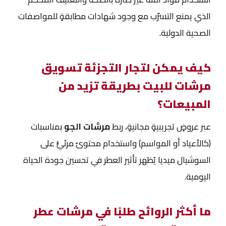
الذي يمنع التسرّب مع وجود شهادات مطابقةٍ للمواصفات
الصحية الدولية.
كيف يمكن لتجار التجزئة تسويق
مرشات للبيت بطريقة تزيد من
المبيعات؟
عبر عروضٍ تجريبيةٍ مجانيةٍ، ربط
مرشات الجو
بمناسبات
(كالأعياد أو المواسم) واستخدام محتوىً مرئيٍّ على
السوشيال ميديا يُظهر تأثير العطر في تحسين جودة الحياة
اليومية.
ما أكثر الروائح طلبًا في مرشات عطر