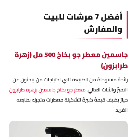
أفضل 7 مرشات للبيت
والمفارش
جاسمين معطر جو بخاخ 500 مل (زهرة
طرابزون)
رائحةٌ مستوحاةٌ من الطبيعة تلبي احتياجات من يبحثون عن
التميزّ والثبات العالي.
معطر جو بخاخ جاسمين بزهرة طرابزون
خيارٌ يضيف قيمةً كبيرةً لتشكيلة معطرات متجرك بطابعه
الفريد.