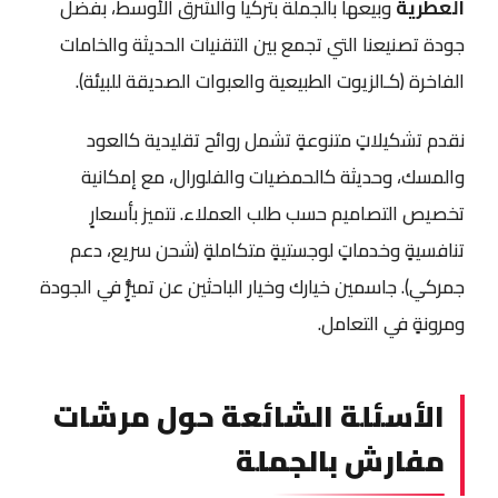
العطرية
وبيعها بالجملة بتركيا والشرق الأوسط، بفضل
جودة تصنيعنا التي تجمع بين التقنيات الحديثة والخامات
الفاخرة (كـالزيوت الطبيعية والعبوات الصديقة للبيئة).
نقدم تشكيلاتٍ متنوعةٍ تشمل روائح تقليدية كالعود
والمسك، وحديثة كالحمضيات والفلورال، مع إمكانية
تخصيص التصاميم حسب طلب العملاء. نتميز بأسعارٍ
تنافسيةٍ وخدماتٍ لوجستيةٍ متكاملةٍ (شحن سريع، دعم
جمركي). جاسمين خيارك وخيار الباحثين عن تميُّزٍ في الجودة
ومرونةٍ في التعامل.
الأسئلة الشائعة حول مرشات
مفارش بالجملة