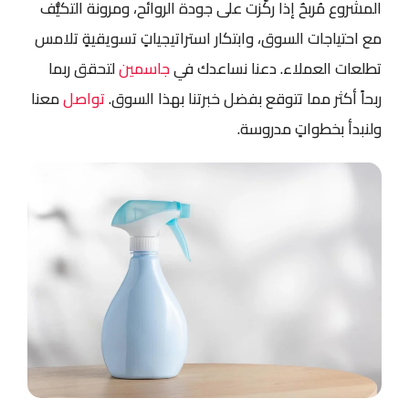
المشروع مُربحٌ إذا ركَّزت على جودة الروائح، ومرونة التكيُّف
مع احتياجات السوق، وابتكار استراتيجياتٍ تسويقيةٍ تلامس
تطلعات العملاء. دعنا نساعدك في
جاسمين
لتحقق ربما
ربحاً أكثر مما تتوقع بفضل خبرتنا بهذا السوق.
تواصل
معنا
ولنبدأ بخطواتٍ مدروسة.