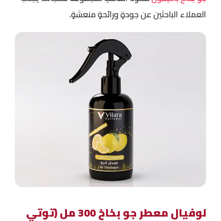
العملاء الباحثين عن جودةٍ ورائحةٍ منعشةٍ.
لوفيال معطر جو بخاخ 300 مل (توتي